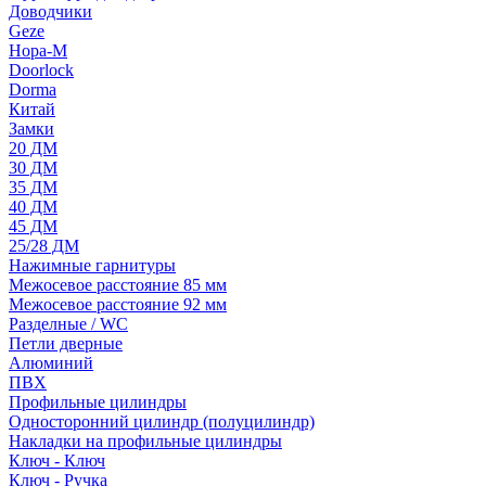
Доводчики
Geze
Нора-М
Doorlock
Dorma
Китай
Замки
20 ДМ
30 ДМ
35 ДМ
40 ДМ
45 ДМ
25/28 ДМ
Нажимные гарнитуры
Межосевое расстояние 85 мм
Межосевое расстояние 92 мм
Разделные / WC
Петли дверные
Алюминий
ПВХ
Профильные цилиндры
Односторонний цилиндр (полуцилиндр)
Накладки на профильные цилиндры
Ключ - Ключ
Ключ - Ручка