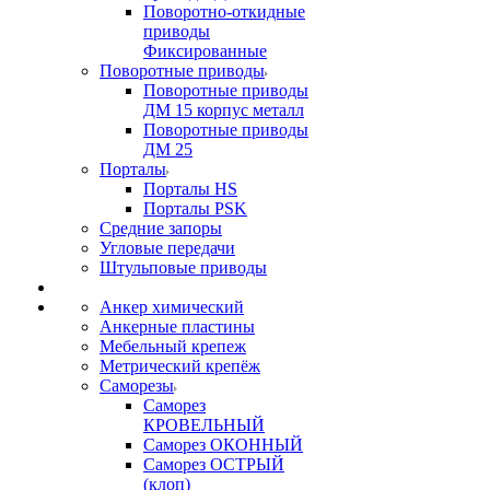
Поворотно-откидные
приводы
Фиксированные
Поворотные приводы
Поворотные приводы
ДМ 15 корпус металл
Поворотные приводы
ДМ 25
Порталы
Порталы HS
Порталы PSK
Средние запоры
Угловые передачи
Штульповые приводы
Анкер химический
Анкерные пластины
Мебельный крепеж
Метрический крепёж
Саморезы
Саморез
КРОВЕЛЬНЫЙ
Саморез ОКОННЫЙ
Саморез ОСТРЫЙ
(клоп)