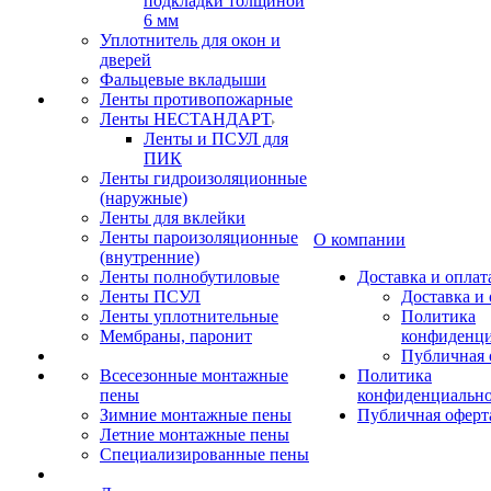
подкладки толщиной
6 мм
Уплотнитель для окон и
дверей
Фальцевые вкладыши
Ленты противопожарные
Ленты НЕСТАНДАРТ
Ленты и ПСУЛ для
ПИК
Ленты гидроизоляционные
(наружные)
Ленты для вклейки
Ленты пароизоляционные
О компании
(внутренние)
Ленты полнобутиловые
Доставка и оплат
Ленты ПСУЛ
Доставка и 
Ленты уплотнительные
Политика
Мембраны, паронит
конфиденци
Публичная 
Всесезонные монтажные
Политика
пены
конфиденциальн
Зимние монтажные пены
Публичная оферт
Летние монтажные пены
Специализированные пены