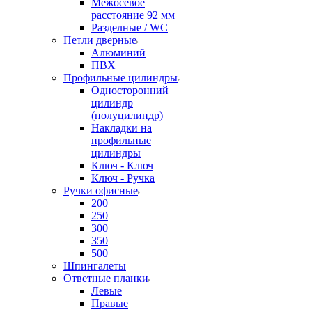
Межосевое
расстояние 92 мм
Разделные / WC
Петли дверные
Алюминий
ПВХ
Профильные цилиндры
Односторонний
цилиндр
(полуцилиндр)
Накладки на
профильные
цилиндры
Ключ - Ключ
Ключ - Ручка
Ручки офисные
200
250
300
350
500 +
Шпингалеты
Ответные планки
Левые
Правые