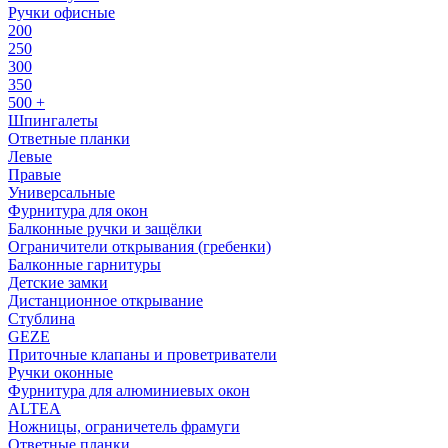
Ручки офисные
200
250
300
350
500 +
Шпингалеты
Ответные планки
Левые
Правые
Универсальные
Фурнитура для окон
Балконные ручки и защёлки
Ограничители открывания (гребенки)
Балконные гарнитуры
Детские замки
Дистанционное открывание
Стублина
GEZE
Приточные клапаны и проветриватели
Ручки оконные
Фурнитура для алюминиевых окон
ALTEA
Ножницы, ограничетель фрамуги
Ответные планки