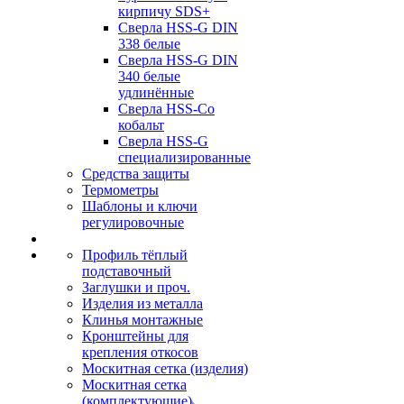
кирпичу SDS+
Сверла HSS-G DIN
338 белые
Сверла HSS-G DIN
340 белые
удлинённые
Сверла HSS-Co
кобальт
Сверла HSS-G
специализированные
Средства защиты
Термометры
Шаблоны и ключи
регулировочные
Профиль тёплый
подставочный
Заглушки и проч.
Изделия из металла
Клинья монтажные
Кронштейны для
крепления откосов
Москитная сетка (изделия)
Москитная сетка
(комплектующие)