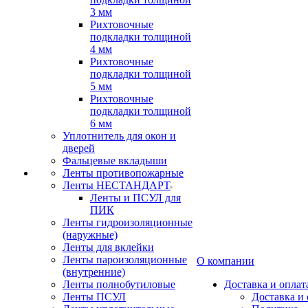
3 мм
Рихтовочные
подкладки толщиной
4 мм
Рихтовочные
подкладки толщиной
5 мм
Рихтовочные
подкладки толщиной
6 мм
Уплотнитель для окон и
дверей
Фальцевые вкладыши
Ленты противопожарные
Ленты НЕСТАНДАРТ
Ленты и ПСУЛ для
ПИК
Ленты гидроизоляционные
(наружные)
Ленты для вклейки
Ленты пароизоляционные
О компании
(внутренние)
Ленты полнобутиловые
Доставка и оплат
Ленты ПСУЛ
Доставка и 