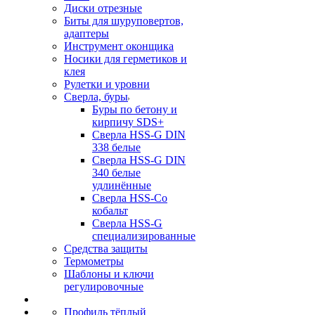
Диски отрезные
Биты для шуруповертов,
адаптеры
Инструмент оконщика
Носики для герметиков и
клея
Рулетки и уровни
Сверла, буры
Буры по бетону и
кирпичу SDS+
Сверла HSS-G DIN
338 белые
Сверла HSS-G DIN
340 белые
удлинённые
Сверла HSS-Co
кобальт
Сверла HSS-G
специализированные
Средства защиты
Термометры
Шаблоны и ключи
регулировочные
Профиль тёплый