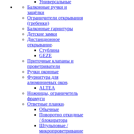
Универсальные
Балконные ручки и
защёлки
Ограничители открывания
(гребенки)
Балконные гарнитуры
Детские замки
Дистанционное
открывание
Стублина
GEZE
Приточные клапаны и
проветриватели
Ручки оконные
Фурнитура для
алюминиевых окон
ALTEA
Ножницы, ограничетель
фрамуги
Ответные планки
Обычные
Поворотно откидные
/ блокиратора
Штульповые /
микропроветривание