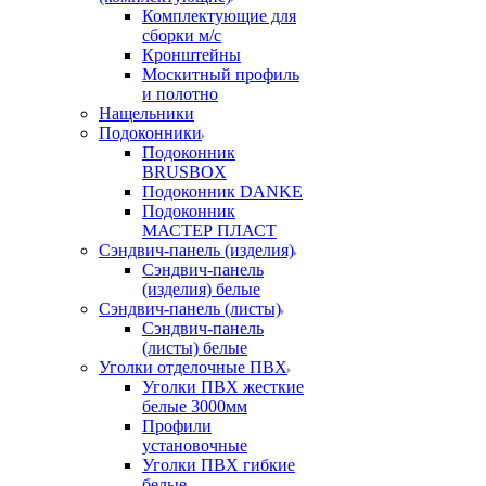
Комплектующие для
сборки м/с
Кронштейны
Москитный профиль
и полотно
Нащельники
Подоконники
Подоконник
BRUSBOX
Подоконник DANKE
Подоконник
МАСТЕР ПЛАСТ
Сэндвич-панель (изделия)
Сэндвич-панель
(изделия) белые
Сэндвич-панель (листы)
Сэндвич-панель
(листы) белые
Уголки отделочные ПВХ
Уголки ПВХ жесткие
белые 3000мм
Профили
установочные
Уголки ПВХ гибкие
белые