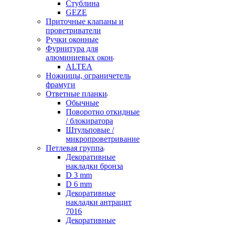
Стублина
GEZE
Приточные клапаны и
проветриватели
Ручки оконные
Фурнитура для
алюминиевых окон
ALTEA
Ножницы, ограничетель
фрамуги
Ответные планки
Обычные
Поворотно откидные
/ блокиратора
Штульповые /
микропроветривание
Петлевая группа
Декоративные
накладки бронза
D 3 mm
D 6 mm
Декоративные
накладки антрацит
7016
Декоративные