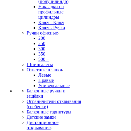
(полуцилиндр)
Накладки на
профильные
цилиндры
Ключ - Ключ
Ключ - Ручка
Ручки офисные
200
250
300
350
500 +
Шпингалеты
Ответные планки
Левые
Правые
Универсальные
Балконные ручки и
защёлки
Ограничители открывания
(гребенки)
Балконные гарнитуры
Детские замки
Дистанционное
открывание