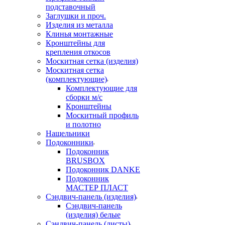
подставочный
Заглушки и проч.
Изделия из металла
Клинья монтажные
Кронштейны для
крепления откосов
Москитная сетка (изделия)
Москитная сетка
(комплектующие)
Комплектующие для
сборки м/с
Кронштейны
Москитный профиль
и полотно
Нащельники
Подоконники
Подоконник
BRUSBOX
Подоконник DANKE
Подоконник
МАСТЕР ПЛАСТ
Сэндвич-панель (изделия)
Сэндвич-панель
(изделия) белые
Сэндвич-панель (листы)