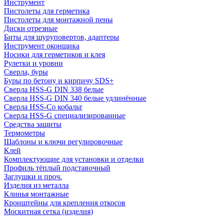
Инструмент
Пистолеты для герметика
Пистолеты для монтажной пены
Диски отрезные
Биты для шуруповертов, адаптеры
Инструмент оконщика
Носики для герметиков и клея
Рулетки и уровни
Сверла, буры
Буры по бетону и кирпичу SDS+
Сверла HSS-G DIN 338 белые
Сверла HSS-G DIN 340 белые удлинённые
Сверла HSS-Co кобальт
Сверла HSS-G специализированные
Средства защиты
Термометры
Шаблоны и ключи регулировочные
Клей
Комплектующие для установки и отделки
Профиль тёплый подставочный
Заглушки и проч.
Изделия из металла
Клинья монтажные
Кронштейны для крепления откосов
Москитная сетка (изделия)