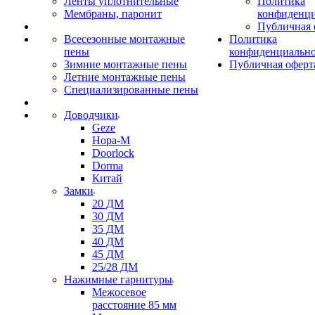
Ленты уплотнительные
Политика
Мембраны, паронит
конфиденци
Публичная 
Всесезонные монтажные
Политика
пены
конфиденциальн
Зимние монтажные пены
Публичная оферт
Летние монтажные пены
Специализированные пены
Доводчики
Geze
Нора-М
Doorlock
Dorma
Китай
Замки
20 ДМ
30 ДМ
35 ДМ
40 ДМ
45 ДМ
25/28 ДМ
Нажимные гарнитуры
Межосевое
расстояние 85 мм