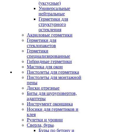
(уксусные)
Универсальные
нейтральные
Герметики для
структурного
остекления
Акриловые герметики
Герметики для
стеклопакетов
Герметики
специализированные
Гибридные герметики
Мастика для окон
Пистолеты для герметика
Пистолеты для монтажной
пены
Диски отрезные
Биты для шуруповертов,
адаптеры
Инструмент оконщика
Носики для герметиков и
клея
Рулетки и уровни
Сверла, буры
Буры по бетону и