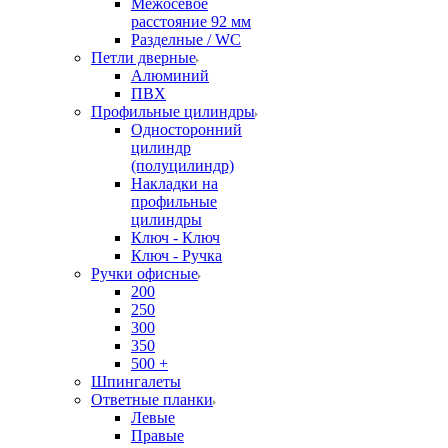
Межосевое
расстояние 92 мм
Разделные / WC
Петли дверные
Алюминий
ПВХ
Профильные цилиндры
Односторонний
цилиндр
(полуцилиндр)
Накладки на
профильные
цилиндры
Ключ - Ключ
Ключ - Ручка
Ручки офисные
200
250
300
350
500 +
Шпингалеты
Ответные планки
Левые
Правые