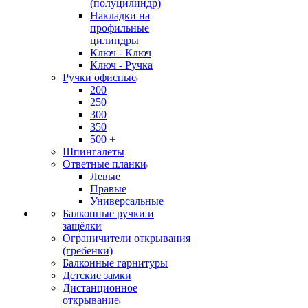
(полуцилиндр)
Накладки на
профильные
цилиндры
Ключ - Ключ
Ключ - Ручка
Ручки офисные
200
250
300
350
500 +
Шпингалеты
Ответные планки
Левые
Правые
Универсальные
Балконные ручки и
защёлки
Ограничители открывания
(гребенки)
Балконные гарнитуры
Детские замки
Дистанционное
открывание