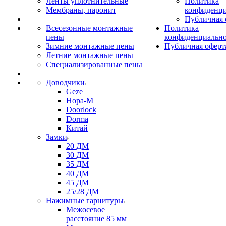
Ленты уплотнительные
Политика
Мембраны, паронит
конфиденци
Публичная 
Всесезонные монтажные
Политика
пены
конфиденциальн
Зимние монтажные пены
Публичная оферт
Летние монтажные пены
Специализированные пены
Доводчики
Geze
Нора-М
Doorlock
Dorma
Китай
Замки
20 ДМ
30 ДМ
35 ДМ
40 ДМ
45 ДМ
25/28 ДМ
Нажимные гарнитуры
Межосевое
расстояние 85 мм