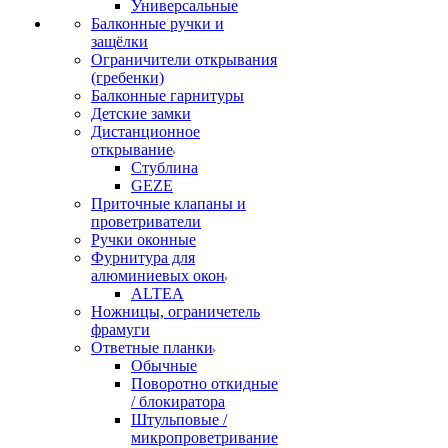
Универсальные
Балконные ручки и
защёлки
Ограничители открывания
(гребенки)
Балконные гарнитуры
Детские замки
Дистанционное
открывание
Стублина
GEZE
Приточные клапаны и
проветриватели
Ручки оконные
Фурнитура для
алюминиевых окон
ALTEA
Ножницы, ограничетель
фрамуги
Ответные планки
Обычные
Поворотно откидные
/ блокиратора
Штульповые /
микропроветривание