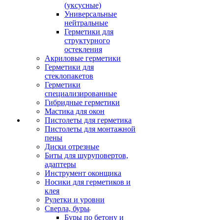
(уксусные)
Универсальные
нейтральные
Герметики для
структурного
остекления
Акриловые герметики
Герметики для
стеклопакетов
Герметики
специализированные
Гибридные герметики
Мастика для окон
Пистолеты для герметика
Пистолеты для монтажной
пены
Диски отрезные
Биты для шуруповертов,
адаптеры
Инструмент оконщика
Носики для герметиков и
клея
Рулетки и уровни
Сверла, буры
Буры по бетону и