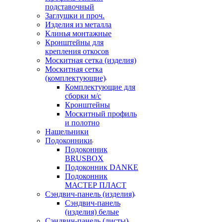
подставочный
Заглушки и проч.
Изделия из металла
Клинья монтажные
Кронштейны для
крепления откосов
Москитная сетка (изделия)
Москитная сетка
(комплектующие)
Комплектующие для
сборки м/с
Кронштейны
Москитный профиль
и полотно
Нащельники
Подоконники
Подоконник
BRUSBOX
Подоконник DANKE
Подоконник
МАСТЕР ПЛАСТ
Сэндвич-панель (изделия)
Сэндвич-панель
(изделия) белые
Сэндвич-панель (листы)