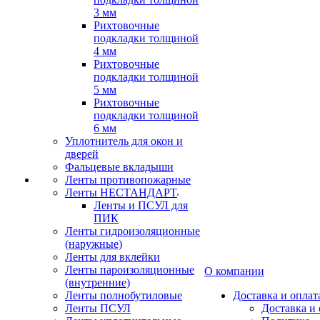
3 мм
Рихтовочные
подкладки толщиной
4 мм
Рихтовочные
подкладки толщиной
5 мм
Рихтовочные
подкладки толщиной
6 мм
Уплотнитель для окон и
дверей
Фальцевые вкладыши
Ленты противопожарные
Ленты НЕСТАНДАРТ
Ленты и ПСУЛ для
ПИК
Ленты гидроизоляционные
(наружные)
Ленты для вклейки
Ленты пароизоляционные
О компании
(внутренние)
Ленты полнобутиловые
Доставка и оплат
Ленты ПСУЛ
Доставка и 