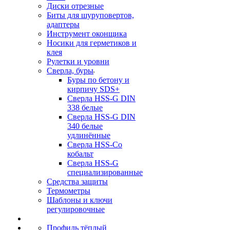
Диски отрезные
Биты для шуруповертов,
адаптеры
Инструмент оконщика
Носики для герметиков и
клея
Рулетки и уровни
Сверла, буры
Буры по бетону и
кирпичу SDS+
Сверла HSS-G DIN
338 белые
Сверла HSS-G DIN
340 белые
удлинённые
Сверла HSS-Co
кобальт
Сверла HSS-G
специализированные
Средства защиты
Термометры
Шаблоны и ключи
регулировочные
Профиль тёплый