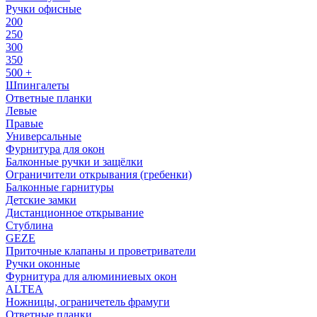
Ручки офисные
200
250
300
350
500 +
Шпингалеты
Ответные планки
Левые
Правые
Универсальные
Фурнитура для окон
Балконные ручки и защёлки
Ограничители открывания (гребенки)
Балконные гарнитуры
Детские замки
Дистанционное открывание
Стублина
GEZE
Приточные клапаны и проветриватели
Ручки оконные
Фурнитура для алюминиевых окон
ALTEA
Ножницы, ограничетель фрамуги
Ответные планки