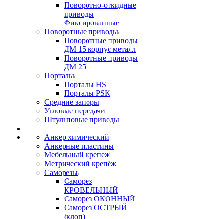
Поворотно-откидные
приводы
Фиксированные
Поворотные приводы
Поворотные приводы
ДМ 15 корпус металл
Поворотные приводы
ДМ 25
Порталы
Порталы HS
Порталы PSK
Средние запоры
Угловые передачи
Штульповые приводы
Анкер химический
Анкерные пластины
Мебельный крепеж
Метрический крепёж
Саморезы
Саморез
КРОВЕЛЬНЫЙ
Саморез ОКОННЫЙ
Саморез ОСТРЫЙ
(клоп)