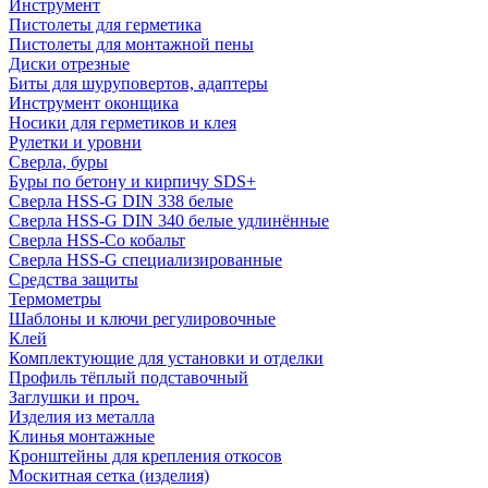
Инструмент
Пистолеты для герметика
Пистолеты для монтажной пены
Диски отрезные
Биты для шуруповертов, адаптеры
Инструмент оконщика
Носики для герметиков и клея
Рулетки и уровни
Сверла, буры
Буры по бетону и кирпичу SDS+
Сверла HSS-G DIN 338 белые
Сверла HSS-G DIN 340 белые удлинённые
Сверла HSS-Co кобальт
Сверла HSS-G специализированные
Средства защиты
Термометры
Шаблоны и ключи регулировочные
Клей
Комплектующие для установки и отделки
Профиль тёплый подставочный
Заглушки и проч.
Изделия из металла
Клинья монтажные
Кронштейны для крепления откосов
Москитная сетка (изделия)