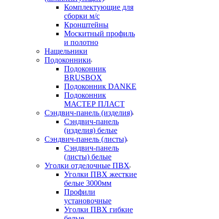
Комплектующие для
сборки м/с
Кронштейны
Москитный профиль
и полотно
Нащельники
Подоконники
Подоконник
BRUSBOX
Подоконник DANKE
Подоконник
МАСТЕР ПЛАСТ
Сэндвич-панель (изделия)
Сэндвич-панель
(изделия) белые
Сэндвич-панель (листы)
Сэндвич-панель
(листы) белые
Уголки отделочные ПВХ
Уголки ПВХ жесткие
белые 3000мм
Профили
установочные
Уголки ПВХ гибкие
белые