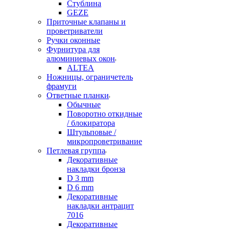
Стублина
GEZE
Приточные клапаны и
проветриватели
Ручки оконные
Фурнитура для
алюминиевых окон
ALTEA
Ножницы, ограничетель
фрамуги
Ответные планки
Обычные
Поворотно откидные
/ блокиратора
Штульповые /
микропроветривание
Петлевая группа
Декоративные
накладки бронза
D 3 mm
D 6 mm
Декоративные
накладки антрацит
7016
Декоративные