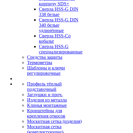
кирпичу SDS+
Сверла HSS-G DIN
338 белые
Сверла HSS-G DIN
340 белые
удлинённые
Сверла HSS-Co
кобальт
Сверла HSS-G
специализированные
Средства защиты
Термометры
Шаблоны и ключи
регулировочные
Профиль тёплый
подставочный
Заглушки и проч.
Изделия из металла
Клинья монтажные
Кронштейны для
крепления откосов
Москитная сетка (изделия)
Москитная сетка
(комплектующие)