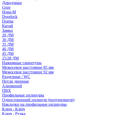
Доводчики
Geze
Нора-М
Doorlock
Dorma
Китай
Замки
20 ДМ
30 ДМ
35 ДМ
40 ДМ
45 ДМ
25/28 ДМ
Нажимные гарнитуры
Межосевое расстояние 85 мм
Межосевое расстояние 92 мм
Разделные / WC
Петли дверные
Алюминий
ПВХ
Профильные цилиндры
Односторонний цилиндр (полуцилиндр)
Накладки на профильные цилиндры
Ключ - Ключ
Ключ - Ручка