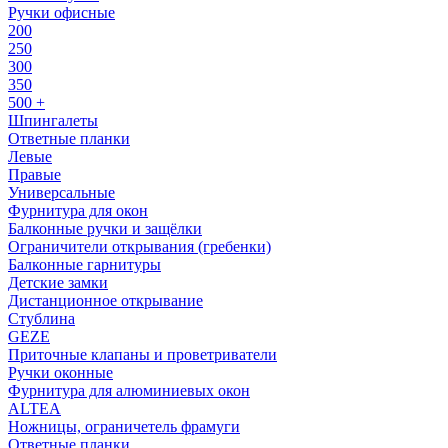
Ручки офисные
200
250
300
350
500 +
Шпингалеты
Ответные планки
Левые
Правые
Универсальные
Фурнитура для окон
Балконные ручки и защёлки
Ограничители открывания (гребенки)
Балконные гарнитуры
Детские замки
Дистанционное открывание
Стублина
GEZE
Приточные клапаны и проветриватели
Ручки оконные
Фурнитура для алюминиевых окон
ALTEA
Ножницы, ограничетель фрамуги
Ответные планки