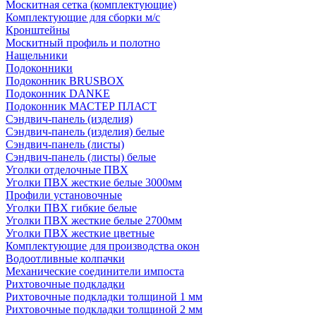
Москитная сетка (комплектующие)
Комплектующие для сборки м/с
Кронштейны
Москитный профиль и полотно
Нащельники
Подоконники
Подоконник BRUSBOX
Подоконник DANKE
Подоконник МАСТЕР ПЛАСТ
Сэндвич-панель (изделия)
Сэндвич-панель (изделия) белые
Сэндвич-панель (листы)
Сэндвич-панель (листы) белые
Уголки отделочные ПВХ
Уголки ПВХ жесткие белые 3000мм
Профили установочные
Уголки ПВХ гибкие белые
Уголки ПВХ жесткие белые 2700мм
Уголки ПВХ жесткие цветные
Комплектующие для производства окон
Водоотливные колпачки
Механические соединители импоста
Рихтовочные подкладки
Рихтовочные подкладки толщиной 1 мм
Рихтовочные подкладки толщиной 2 мм