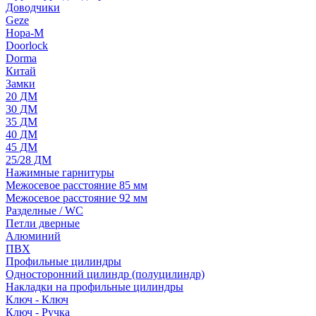
Доводчики
Geze
Нора-М
Doorlock
Dorma
Китай
Замки
20 ДМ
30 ДМ
35 ДМ
40 ДМ
45 ДМ
25/28 ДМ
Нажимные гарнитуры
Межосевое расстояние 85 мм
Межосевое расстояние 92 мм
Разделные / WC
Петли дверные
Алюминий
ПВХ
Профильные цилиндры
Односторонний цилиндр (полуцилиндр)
Накладки на профильные цилиндры
Ключ - Ключ
Ключ - Ручка