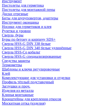
Инструмент
Пистолеты для герметика
Пистолеты для монтажной пены
Диски отрезные
Биты для шуруповертов, адаптеры
Инструмент оконщика
Носики для герметиков и клея
Рулетки и уровни
Сверла, буры
Буры по бетону и кирпичу SDS+
Сверла HSS-G DIN 338 белые
Сверла HSS-G DIN 340 белые удлинённые
Сверла HSS-Co кобальт
Сверла HSS-G специализированные
Средства защиты
Термометры
Шаблоны и ключи регулировочные
Клей
Комплектующие для установки и отделки
Профиль тёплый подставочный
Заглушки и проч.
Изделия из металла
Клинья монтажные
Кронштейны для крепления откосов
Москитная сетка (изделия)