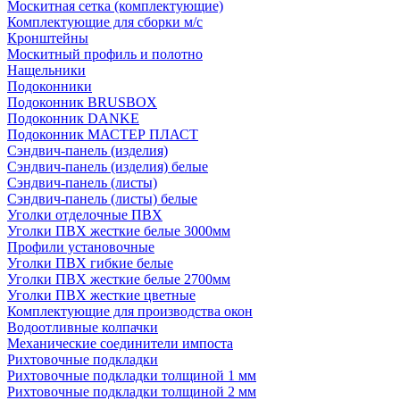
Москитная сетка (комплектующие)
Комплектующие для сборки м/с
Кронштейны
Москитный профиль и полотно
Нащельники
Подоконники
Подоконник BRUSBOX
Подоконник DANKE
Подоконник МАСТЕР ПЛАСТ
Сэндвич-панель (изделия)
Сэндвич-панель (изделия) белые
Сэндвич-панель (листы)
Сэндвич-панель (листы) белые
Уголки отделочные ПВХ
Уголки ПВХ жесткие белые 3000мм
Профили установочные
Уголки ПВХ гибкие белые
Уголки ПВХ жесткие белые 2700мм
Уголки ПВХ жесткие цветные
Комплектующие для производства окон
Водоотливные колпачки
Механические соединители импоста
Рихтовочные подкладки
Рихтовочные подкладки толщиной 1 мм
Рихтовочные подкладки толщиной 2 мм