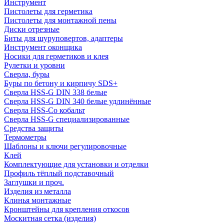
Инструмент
Пистолеты для герметика
Пистолеты для монтажной пены
Диски отрезные
Биты для шуруповертов, адаптеры
Инструмент оконщика
Носики для герметиков и клея
Рулетки и уровни
Сверла, буры
Буры по бетону и кирпичу SDS+
Сверла HSS-G DIN 338 белые
Сверла HSS-G DIN 340 белые удлинённые
Сверла HSS-Co кобальт
Сверла HSS-G специализированные
Средства защиты
Термометры
Шаблоны и ключи регулировочные
Клей
Комплектующие для установки и отделки
Профиль тёплый подставочный
Заглушки и проч.
Изделия из металла
Клинья монтажные
Кронштейны для крепления откосов
Москитная сетка (изделия)