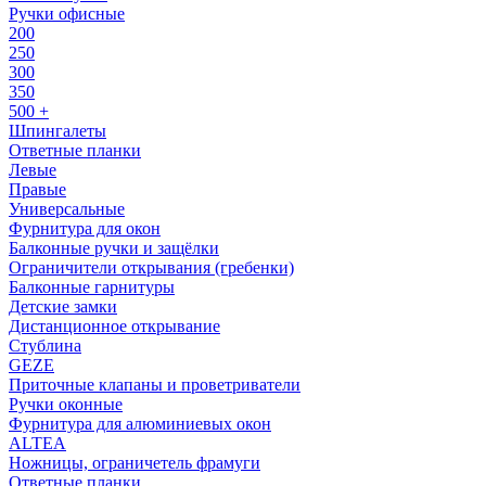
Ручки офисные
200
250
300
350
500 +
Шпингалеты
Ответные планки
Левые
Правые
Универсальные
Фурнитура для окон
Балконные ручки и защёлки
Ограничители открывания (гребенки)
Балконные гарнитуры
Детские замки
Дистанционное открывание
Стублина
GEZE
Приточные клапаны и проветриватели
Ручки оконные
Фурнитура для алюминиевых окон
ALTEA
Ножницы, ограничетель фрамуги
Ответные планки