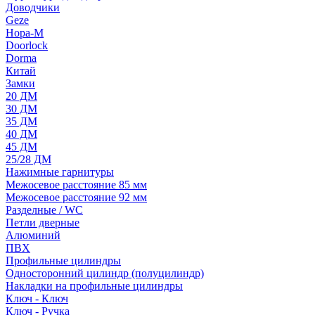
Доводчики
Geze
Нора-М
Doorlock
Dorma
Китай
Замки
20 ДМ
30 ДМ
35 ДМ
40 ДМ
45 ДМ
25/28 ДМ
Нажимные гарнитуры
Межосевое расстояние 85 мм
Межосевое расстояние 92 мм
Разделные / WC
Петли дверные
Алюминий
ПВХ
Профильные цилиндры
Односторонний цилиндр (полуцилиндр)
Накладки на профильные цилиндры
Ключ - Ключ
Ключ - Ручка