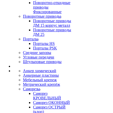
Поворотно-откидные
приводы
Фиксированные
Поворотные приводы
Поворотные приводы
ДМ 15 корпус металл
Поворотные приводы
ДМ 25
Порталы
Порталы HS
Порталы PSK
Средние запоры
Угловые передачи
Штульповые приводы
Анкер химический
Анкерные пластины
Мебельный крепеж
Метрический крепёж
Саморезы
Саморез
КРОВЕЛЬНЫЙ
Саморез ОКОННЫЙ
Саморез ОСТРЫЙ
(клоп)