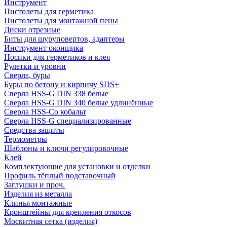
Инструмент
Пистолеты для герметика
Пистолеты для монтажной пены
Диски отрезные
Биты для шуруповертов, адаптеры
Инструмент оконщика
Носики для герметиков и клея
Рулетки и уровни
Сверла, буры
Буры по бетону и кирпичу SDS+
Сверла HSS-G DIN 338 белые
Сверла HSS-G DIN 340 белые удлинённые
Сверла HSS-Co кобальт
Сверла HSS-G специализированные
Средства защиты
Термометры
Шаблоны и ключи регулировочные
Клей
Комплектующие для установки и отделки
Профиль тёплый подставочный
Заглушки и проч.
Изделия из металла
Клинья монтажные
Кронштейны для крепления откосов
Москитная сетка (изделия)