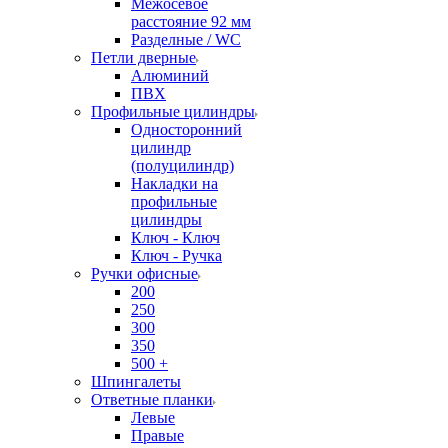
Межосевое
расстояние 92 мм
Разделные / WC
Петли дверные
Алюминий
ПВХ
Профильные цилиндры
Односторонний
цилиндр
(полуцилиндр)
Накладки на
профильные
цилиндры
Ключ - Ключ
Ключ - Ручка
Ручки офисные
200
250
300
350
500 +
Шпингалеты
Ответные планки
Левые
Правые