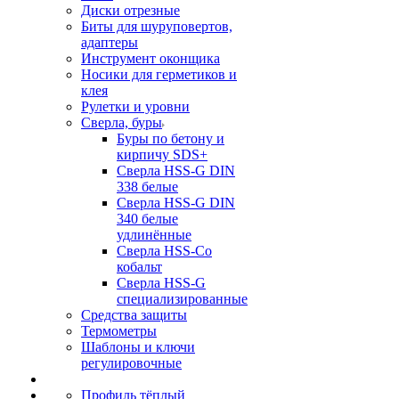
Диски отрезные
Биты для шуруповертов,
адаптеры
Инструмент оконщика
Носики для герметиков и
клея
Рулетки и уровни
Сверла, буры
Буры по бетону и
кирпичу SDS+
Сверла HSS-G DIN
338 белые
Сверла HSS-G DIN
340 белые
удлинённые
Сверла HSS-Co
кобальт
Сверла HSS-G
специализированные
Средства защиты
Термометры
Шаблоны и ключи
регулировочные
Профиль тёплый