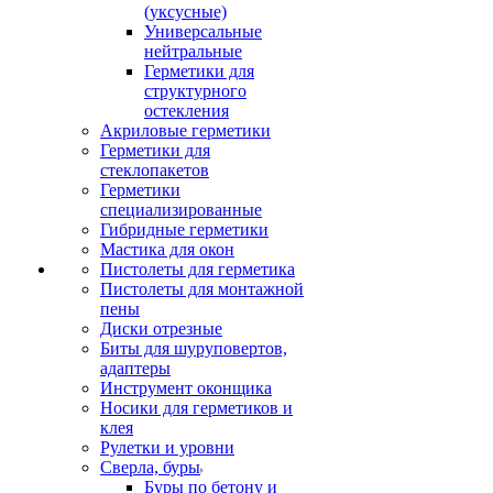
(уксусные)
Универсальные
нейтральные
Герметики для
структурного
остекления
Акриловые герметики
Герметики для
стеклопакетов
Герметики
специализированные
Гибридные герметики
Мастика для окон
Пистолеты для герметика
Пистолеты для монтажной
пены
Диски отрезные
Биты для шуруповертов,
адаптеры
Инструмент оконщика
Носики для герметиков и
клея
Рулетки и уровни
Сверла, буры
Буры по бетону и