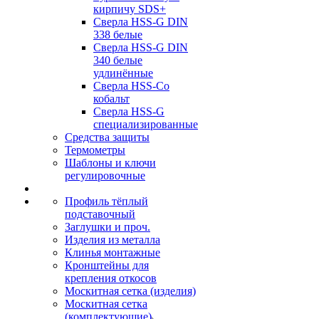
кирпичу SDS+
Сверла HSS-G DIN
338 белые
Сверла HSS-G DIN
340 белые
удлинённые
Сверла HSS-Co
кобальт
Сверла HSS-G
специализированные
Средства защиты
Термометры
Шаблоны и ключи
регулировочные
Профиль тёплый
подставочный
Заглушки и проч.
Изделия из металла
Клинья монтажные
Кронштейны для
крепления откосов
Москитная сетка (изделия)
Москитная сетка
(комплектующие)