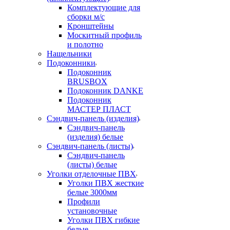
Комплектующие для
сборки м/с
Кронштейны
Москитный профиль
и полотно
Нащельники
Подоконники
Подоконник
BRUSBOX
Подоконник DANKE
Подоконник
МАСТЕР ПЛАСТ
Сэндвич-панель (изделия)
Сэндвич-панель
(изделия) белые
Сэндвич-панель (листы)
Сэндвич-панель
(листы) белые
Уголки отделочные ПВХ
Уголки ПВХ жесткие
белые 3000мм
Профили
установочные
Уголки ПВХ гибкие
белые