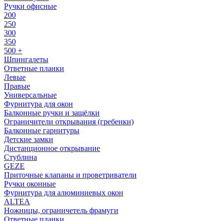
Ручки офисные
200
250
300
350
500 +
Шпингалеты
Ответные планки
Левые
Правые
Универсальные
Фурнитура для окон
Балконные ручки и защёлки
Ограничители открывания (гребенки)
Балконные гарнитуры
Детские замки
Дистанционное открывание
Стублина
GEZE
Приточные клапаны и проветриватели
Ручки оконные
Фурнитура для алюминиевых окон
ALTEA
Ножницы, ограничетель фрамуги
Ответные планки