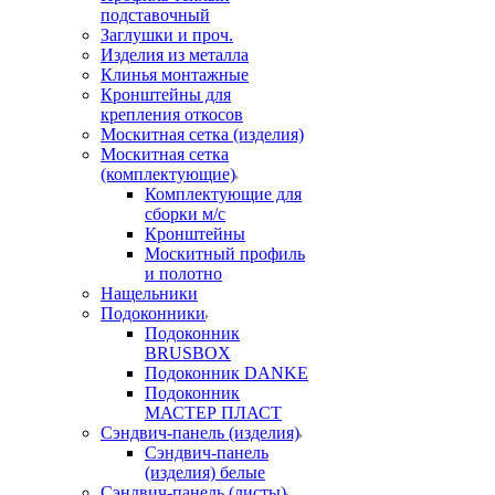
подставочный
Заглушки и проч.
Изделия из металла
Клинья монтажные
Кронштейны для
крепления откосов
Москитная сетка (изделия)
Москитная сетка
(комплектующие)
Комплектующие для
сборки м/с
Кронштейны
Москитный профиль
и полотно
Нащельники
Подоконники
Подоконник
BRUSBOX
Подоконник DANKE
Подоконник
МАСТЕР ПЛАСТ
Сэндвич-панель (изделия)
Сэндвич-панель
(изделия) белые
Сэндвич-панель (листы)