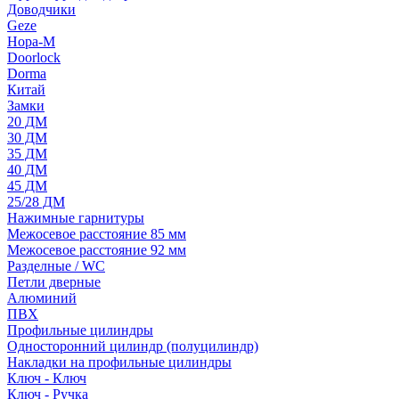
Доводчики
Geze
Нора-М
Doorlock
Dorma
Китай
Замки
20 ДМ
30 ДМ
35 ДМ
40 ДМ
45 ДМ
25/28 ДМ
Нажимные гарнитуры
Межосевое расстояние 85 мм
Межосевое расстояние 92 мм
Разделные / WC
Петли дверные
Алюминий
ПВХ
Профильные цилиндры
Односторонний цилиндр (полуцилиндр)
Накладки на профильные цилиндры
Ключ - Ключ
Ключ - Ручка