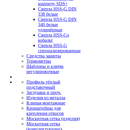
кирпичу SDS+
Сверла HSS-G DIN
338 белые
Сверла HSS-G DIN
340 белые
удлинённые
Сверла HSS-Co
кобальт
Сверла HSS-G
специализированные
Средства защиты
Термометры
Шаблоны и ключи
регулировочные
Профиль тёплый
подставочный
Заглушки и проч.
Изделия из металла
Клинья монтажные
Кронштейны для
крепления откосов
Москитная сетка (изделия)
Москитная сетка
(комплектующие)