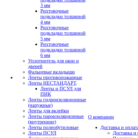
3 мм
Рихтовочные
подкладки толщиной
4 мм
Рихтовочные
подкладки толщиной
5 мм
Рихтовочные
подкладки толщиной
6 мм
Уплотнитель для окон и
дверей
Фальцевые вкладыши
Ленты противопожарные
Ленты НЕСТАНДАРТ
Ленты и ПСУЛ для
ПИК
Ленты гидроизоляционные
(наружные)
Ленты для вклейки
Ленты пароизоляционные
О компании
(внутренние)
Ленты полнобутиловые
Доставка и оплат
Ленты ПСУЛ
Доставка и 