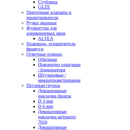
Стублина
GEZE
Приточные клапаны и
проветриватели
Ручки оконные
Фурнитура для
алюминиевых окон
ALTEA
Ножницы, ограничетель
фрамуги
Ответные планки
Обычные
Поворотно откидные
/ блокиратора
Штульповые /
микропроветривание
Петлевая группа
Декоративные
накладки бронза
D 3 mm
D 6 mm
Декоративные
накладки антрацит
7016
Декоративные