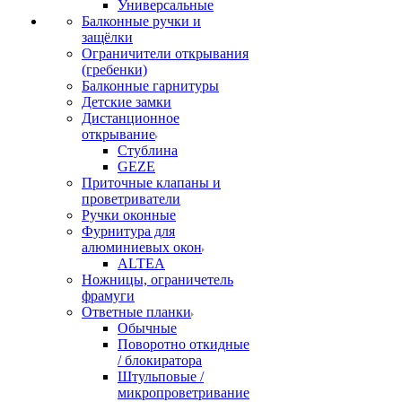
Универсальные
Балконные ручки и
защёлки
Ограничители открывания
(гребенки)
Балконные гарнитуры
Детские замки
Дистанционное
открывание
Стублина
GEZE
Приточные клапаны и
проветриватели
Ручки оконные
Фурнитура для
алюминиевых окон
ALTEA
Ножницы, ограничетель
фрамуги
Ответные планки
Обычные
Поворотно откидные
/ блокиратора
Штульповые /
микропроветривание