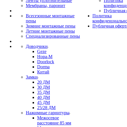
Ленты уплотнительные
Политика
Мембраны, паронит
конфиденци
Публичная 
Всесезонные монтажные
Политика
пены
конфиденциальн
Зимние монтажные пены
Публичная оферт
Летние монтажные пены
Специализированные пены
Доводчики
Geze
Нора-М
Doorlock
Dorma
Китай
Замки
20 ДМ
30 ДМ
35 ДМ
40 ДМ
45 ДМ
25/28 ДМ
Нажимные гарнитуры
Межосевое
расстояние 85 мм