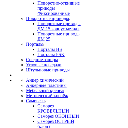
Поворотно-откидные
приводы
Фиксированные
Поворотные приводы
Поворотные приводы
ДМ 15 корпус металл
Поворотные приводы
ДМ 25
Порталы
Порталы HS
Порталы PSK
Средние запоры
Угловые передачи
Штульповые приводы
Анкер химический
Анкерные пластины
Мебельный крепеж
Метрический крепёж
Саморезы
Саморез
КРОВЕЛЬНЫЙ
Саморез ОКОННЫЙ
Саморез ОСТРЫЙ
(клоп)