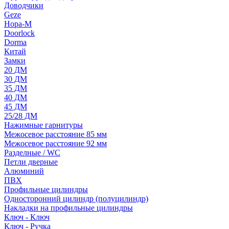
Доводчики
Geze
Нора-М
Doorlock
Dorma
Китай
Замки
20 ДМ
30 ДМ
35 ДМ
40 ДМ
45 ДМ
25/28 ДМ
Нажимные гарнитуры
Межосевое расстояние 85 мм
Межосевое расстояние 92 мм
Разделные / WC
Петли дверные
Алюминий
ПВХ
Профильные цилиндры
Односторонний цилиндр (полуцилиндр)
Накладки на профильные цилиндры
Ключ - Ключ
Ключ - Ручка