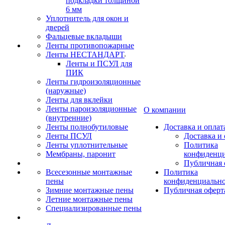
подкладки толщиной
6 мм
Уплотнитель для окон и
дверей
Фальцевые вкладыши
Ленты противопожарные
Ленты НЕСТАНДАРТ
Ленты и ПСУЛ для
ПИК
Ленты гидроизоляционные
(наружные)
Ленты для вклейки
Ленты пароизоляционные
О компании
(внутренние)
Ленты полнобутиловые
Доставка и оплат
Ленты ПСУЛ
Доставка и 
Ленты уплотнительные
Политика
Мембраны, паронит
конфиденци
Публичная 
Всесезонные монтажные
Политика
пены
конфиденциальн
Зимние монтажные пены
Публичная оферт
Летние монтажные пены
Специализированные пены