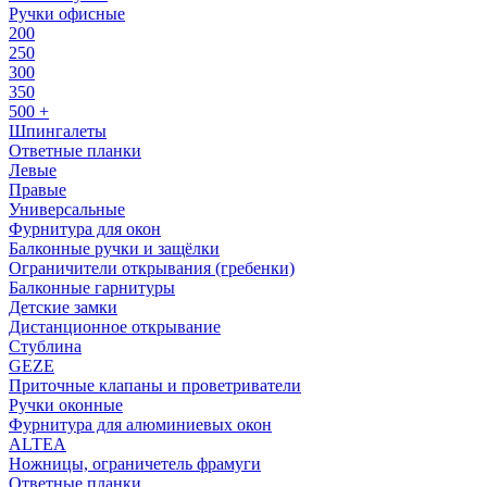
Ручки офисные
200
250
300
350
500 +
Шпингалеты
Ответные планки
Левые
Правые
Универсальные
Фурнитура для окон
Балконные ручки и защёлки
Ограничители открывания (гребенки)
Балконные гарнитуры
Детские замки
Дистанционное открывание
Стублина
GEZE
Приточные клапаны и проветриватели
Ручки оконные
Фурнитура для алюминиевых окон
ALTEA
Ножницы, ограничетель фрамуги
Ответные планки