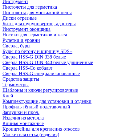
Инструмент
Пистолеты для герметика
Пистолеты для монтажной пены
Диски отрезные
Биты для шуруповертов, адаптеры
Инструмент оконщика
Носики для герметиков и клея
Рулетки и уровни
Сверла, буры
Буры по бетону и кирпичу SDS+
Сверла HSS-G DIN 338 белые
Сверла HSS-G DIN 340 белые удлинённые
Сверла HSS-Co кобальт
Сверла HSS-G специализированные
Средства защиты
Термометры
Шаблоны и ключи регулировочные
Клей
Комплектующие для установки и отделки
Профиль тёплый подставочный
Заглушки и проч.
Изделия из металла
Клинья монтажные
Кронштейны для крепления откосов
Москитная сетка (изделия)