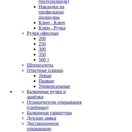
(полуцилиндр)
Накладки на
профильные
цилиндры
Ключ - Ключ
Ключ - Ручка
Ручки офисные
200
250
300
350
500 +
Шпингалеты
Ответные планки
Левые
Правые
Универсальные
Балконные ручки и
защёлки
Ограничители открывания
(гребенки)
Балконные гарнитуры
Детские замки
Дистанционное
открывание