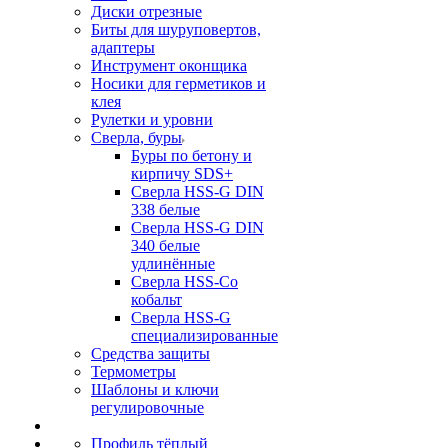
Диски отрезные
Биты для шуруповертов,
адаптеры
Инструмент оконщика
Носики для герметиков и
клея
Рулетки и уровни
Сверла, буры
Буры по бетону и
кирпичу SDS+
Сверла HSS-G DIN
338 белые
Сверла HSS-G DIN
340 белые
удлинённые
Сверла HSS-Co
кобальт
Сверла HSS-G
специализированные
Средства защиты
Термометры
Шаблоны и ключи
регулировочные
Профиль тёплый