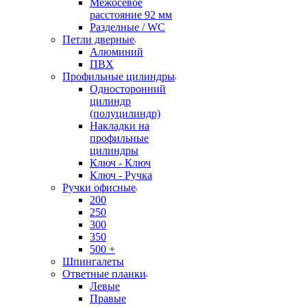
Межосевое
расстояние 92 мм
Разделные / WC
Петли дверные
Алюминий
ПВХ
Профильные цилиндры
Односторонний
цилиндр
(полуцилиндр)
Накладки на
профильные
цилиндры
Ключ - Ключ
Ключ - Ручка
Ручки офисные
200
250
300
350
500 +
Шпингалеты
Ответные планки
Левые
Правые