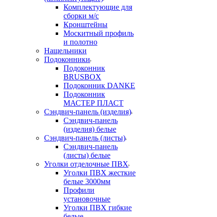
Комплектующие для
сборки м/с
Кронштейны
Москитный профиль
и полотно
Нащельники
Подоконники
Подоконник
BRUSBOX
Подоконник DANKE
Подоконник
МАСТЕР ПЛАСТ
Сэндвич-панель (изделия)
Сэндвич-панель
(изделия) белые
Сэндвич-панель (листы)
Сэндвич-панель
(листы) белые
Уголки отделочные ПВХ
Уголки ПВХ жесткие
белые 3000мм
Профили
установочные
Уголки ПВХ гибкие
белые