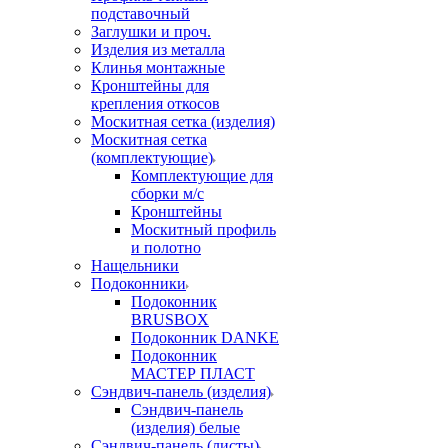
подставочный
Заглушки и проч.
Изделия из металла
Клинья монтажные
Кронштейны для
крепления откосов
Москитная сетка (изделия)
Москитная сетка
(комплектующие)
Комплектующие для
сборки м/с
Кронштейны
Москитный профиль
и полотно
Нащельники
Подоконники
Подоконник
BRUSBOX
Подоконник DANKE
Подоконник
МАСТЕР ПЛАСТ
Сэндвич-панель (изделия)
Сэндвич-панель
(изделия) белые
Сэндвич-панель (листы)